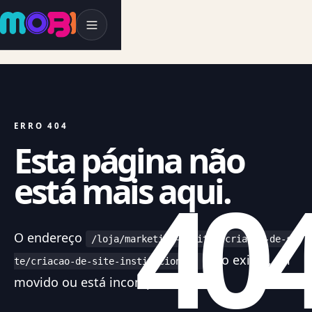
ERRO 404
Esta página não
40
está mais aqui.
O endereço
/loja/marketing-digital/criacao-de-si
não existe, foi
te/criacao-de-site-institucional/
movido ou está incompleto.