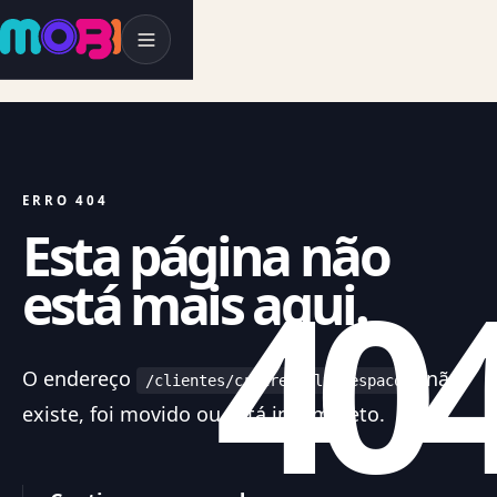
ERRO 404
Esta página não
40
está mais aqui.
O endereço
não
/clientes/creare-multi-espaco/
existe, foi movido ou está incompleto.